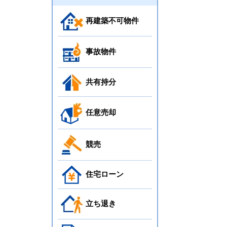
再建築不可物件
事故物件
共有持分
任意売却
競売
住宅ローン
立ち退き