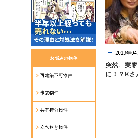
2019年0
お悩みの物件
突然、実家
に！？Kさ
再建築不可物件
事故物件
共有持分物件
立ち退き物件