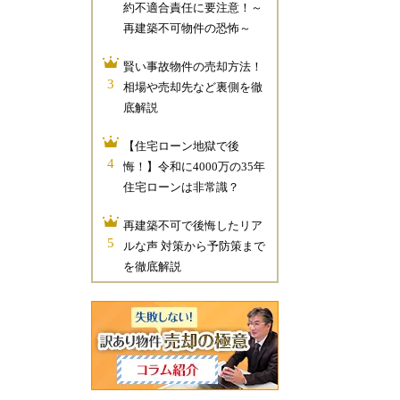
約不適合責任に要注意！～
再建築不可物件の恐怖～
賢い事故物件の売却方法！
3
相場や売却先など裏側を徹
底解説
【住宅ローン地獄で後
4
悔！】令和に4000万の35年
住宅ローンは非常識？
再建築不可で後悔したリア
5
ルな声 対策から予防策まで
を徹底解説