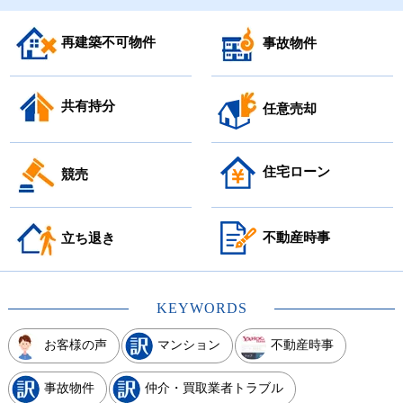
再建築不可物件
事故物件
共有持分
任意売却
住宅ローン
競売
不動産時事
立ち退き
KEYWORDS
お客様の声
マンション
不動産時事
事故物件
仲介・買取業者トラブル