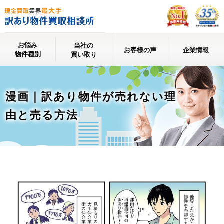
お悩み
当社の
お客様の声
企業情報
物件種別
買い取り
漫画｜訳あり物件が売れない理
由と売る方法