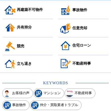
再建築不可物件
事故物件
共有持分
任意売却
住宅ローン
競売
不動産時事
立ち退き
KEYWORDS
お客様の声
マンション
不動産時事
事故物件
仲介・買取業者トラブル