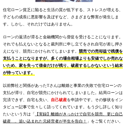
住宅ローン貧乏に陥ると生活の質が低下する、ストレスが増える、
子どもの成長に悪影響を及ぼすなど、さまざまな弊害が発生しま
す。しかし、それだけではありません。
ローンの返済が滞ると金融機関から督促を受けることになります。
それでも払えないとなると裁判所に申し立てをされ自宅が差し押さ
えになり、競売にかけられてしまいます。
競売での売却益で残債を
支払うことになりますが、多くの場合相場よりも安値でしか売れな
いため、家を失って借金だけが残り、破産するしかないという結末
が待っています。
以前弊社と関係があったTさんは離婚と事業の失敗で住宅ローンの
支払が滞り、自宅が競売にかけられてしまいました。結局ローンは
完済できず、自宅も失い、
自己破産
を申請中です。その惨状をイン
タビュー記事で生々しく語ってくれています。もう少し詳しく知り
たいという方は「
【実録】離婚がきっかけで自宅を競売、更に自己
破産…。追い込まれた元経営者が半生を告白！
」をご覧ください。