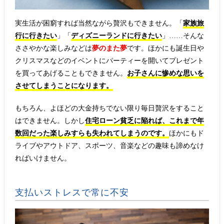
実生活が困窮すれば当然ながら贅沢もできません。「
家族旅
行に行きたい
」「
ディズニーランドに行きたい
」……そんな
ささやかな楽しみなどは
夢のまた夢
です。ほかにも誕生日や
クリスマスなどのイベントにパーティーを開いてプレゼント
を買ってあげることもできません。
お子さんに惨めな思いを
させてしまうことになります。
もちろん、よほどの大金持ちでない限り毎日贅沢をすること
はできません。しかし
住宅ローン貧乏に陥れば、これまで年
数回だった楽しみすらも失われてしまうのです。
ほかにもド
ライブやアウトドア、スポーツ、音楽などの趣味も諦めなけ
ればいけません。
支払いストレスで常に不安