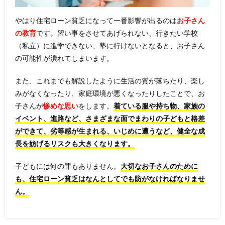
やはり住宅ローン貧乏になって一番影響が出るのは
お子さん
の教育
です。習い事をさせてあげられない、行きたい学校
（私立）に進学できない、塾に行けないとなると、お子さん
の可能性が潰れてしまいます。
また、これまでも解説したように生活の質が落ちたり、楽し
みがなくなったり、家庭環境が悪くなったりしたことで、お
子さんが
惨めな思い
をします。
着ている服や持ち物、家族の
イベント、進路など、さまざまな面でまわりの子どもと格差
ができて、劣等感が生まれる、いじめに遭うなど、健全な成
長を妨げるリスクも大きくなります。
子どもには何の罪もありません。
大切なお子さんのために
も、住宅ローン貧乏はなんとしてでも防がなければなりませ
ん。