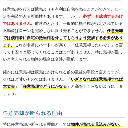
任意売却を行えば競売よりも有利に自宅を売ることができて、ロー
ンを完済できる可能性もあります。しかし、
必ずしも成功するわけ
ではありません。
前述のとおり、一般的に抵当権が設定されている
不動産はローンを完済しない限り売ることができません。
任意売却
では債権者に自宅の抵当権を外してもらうよう交渉する必要があり
ます。
これが非常にハードルが高く、「任意売却したいです」と言
っても安々と応じてくれることはまずありません。特に売却が難し
いと考えられる物件の場合は交渉が難航します。
確かに任意売却は競売にかけられる前の最後の手段と言えますが、
それほど甘いものではありません。「
いざとなれば任意売却すれば
大丈夫
」「
任意売却でどうにかなる
」と高をくくらないようにしま
しょう。
任意売却が断られる理由
特に任意売却が断られる理由としては
物件が売れる見込みがない、