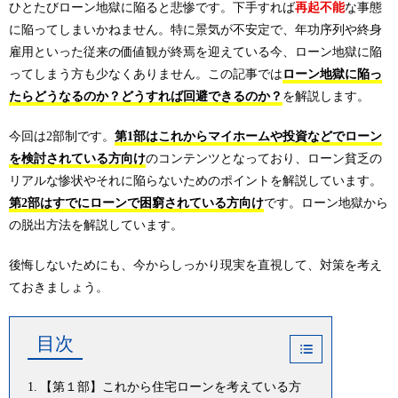
ひとたびローン地獄に陥ると悲惨です。下手すれば
再起不能
な事態
に陥ってしまいかねません。特に景気が不安定で、年功序列や終身
雇用といった従来の価値観が終焉を迎えている今、ローン地獄に陥
ってしまう方も少なくありません。この記事では
ローン地獄に陥っ
たらどうなるのか？どうすれば回避できるのか？
を解説します。
今回は2部制です。
第1部はこれからマイホームや投資などでローン
を検討されている方向け
のコンテンツとなっており、ローン貧乏の
リアルな惨状やそれに陥らないためのポイントを解説しています。
第2部はすでにローンで困窮されている方向け
です。ローン地獄から
の脱出方法を解説しています。
後悔しないためにも、今からしっかり現実を直視して、対策を考え
ておきましょう。
目次
【第１部】これから住宅ローンを考えている方