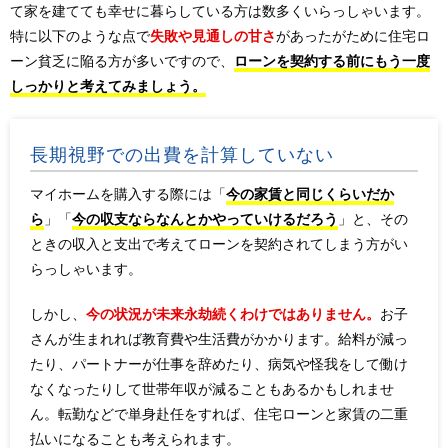
て家を建てても幸せに暮らしている方は数多くいらっしゃいます。
特に以下のような点で
失敗や見通しの甘さ
があったがために住宅ロ
ーン貧乏に陥る方が多いですので、
ローンを契約する前にもう一度
しっかりと考えてみましょう。
長期視野での出費を計算していない
マイホームを購入する際には「
今の家賃と同じくらいだか
ら
」「
今の収支ならなんとかやっていけるだろう
」と、その
ときの収入と支出で考えてローンを契約されてしまう方がい
らっしゃいます。
しかし、
今の状況が未来永劫続くわけではありません。
お子
さんが生まれれば教育費や生活費がかかります。給料が減っ
たり、パートナーが仕事を辞めたり、病気や怪我をして働け
なくなったりして世帯年収が減ることもあるかもしれませ
ん。転勤などで単身赴任をすれば、住宅ローンと家賃の二重
払いになることも考えられます。